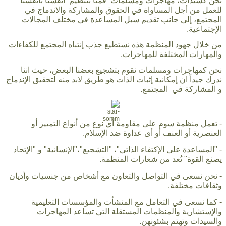
نحن كسيدات، مهاجرات ومسلمات قمنا بتنظيم أنفسنا بأنفسنا
للعمل من أجل المساواة في الحقوق والمشاركة والاندماج في
المجتمع، إلى جانب تقديم سبل المساعدة في مختلف المجالات
الإجتماعية.
من خلال جهود المنظمة هذه نستطيع جذب إنتباه المجتمع للكفاءات
والمهارات المختلفة للمهاجرات.
نحن كمهاجرات ومسلمات نقوم بتشجيع بعضنا البعض، حيث اننا
ندرك جيداً ان إمكانية إثبات الذات هو طريق لابد منه لتحقيق الإندماج
و المشاركة في المجتمع.
- تعمل منظمة سوم على مقاومة أي نوع من أنواع التمييز أو
العنصرية أو العنف أو أى عداوة ضد الإسلام.
- "المساعدة على الإكتفاء الذاتي"، "التشجيع"،"الإنسانية" و "الإتحاد
يصنع القوة" تُعد من شعارات المنظمة.
- نحن نسعى في التواصل والتعاون مع أشخاص من جنسيات وأديان
وثقافات مختلفة.
- كما نسعى في التعامل مع المنشأت والمؤسسات التعليمية
والإستشارية والمنظمات المستقلة التي تساعد المهاجرات
والسيدات وتهتم بشئونهن.